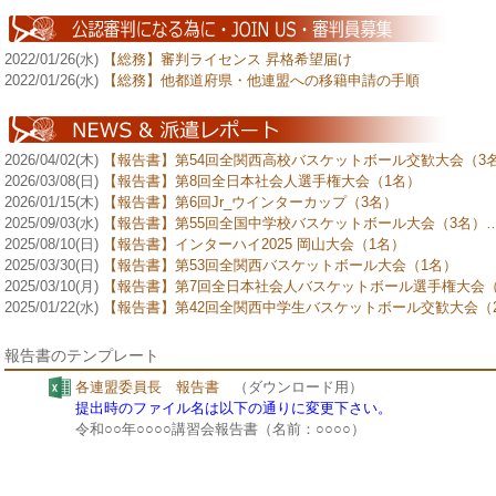
2022/01/26(水)
【総務】審判ライセンス 昇格希望届け
2022/01/26(水)
【総務】他都道府県・他連盟への移籍申請の手順
2026/04/02(木)
【報告書】第54回全関西高校バスケットボール交歓大会（3
2026/03/08(日)
【報告書】第8回全日本社会人選手権大会（1名）
2026/01/15(木)
【報告書】第6回Jr_ウインターカップ（3名）
2025/09/03(水)
【報告書】第55回全国中学校バスケットボール大会（3名）… 
2025/08/10(日)
【報告書】インターハイ2025 岡山大会（1名）
2025/03/30(日)
【報告書】第53回全関西バスケットボール大会（1名）
2025/03/10(月)
【報告書】第7回全日本社会人バスケットボール選手権大会（
2025/01/22(水)
【報告書】第42回全関西中学生バスケットボール交歓大会（
報告書のテンプレート
各連盟委員長 報告書
（ダウンロード用）
提出時のファイル名は以下の通りに変更下さい。
令和○○年○○○○講習会報告書（名前：○○○○）